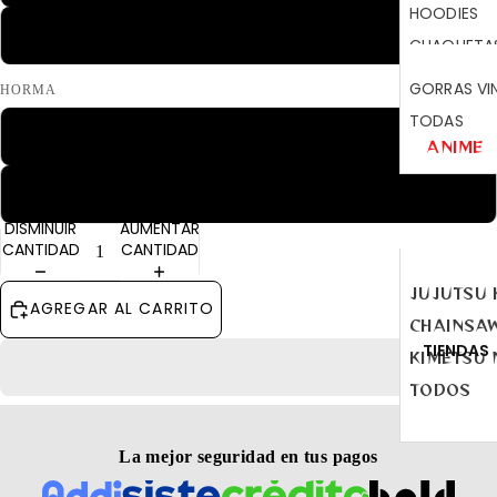
HOODIES
Blanco
CHAQUETA
SACOS DE 
GORRAS VI
HORMA
TODAS
Clasica
ANIME
Oversize
DISMINUIR
AUMENTAR
CANTIDAD
CANTIDAD
JUJUTSU 
AGREGAR AL CARRITO
CHAINSA
TIENDAS
KIMETSU 
TODOS
La mejor seguridad en tus pagos