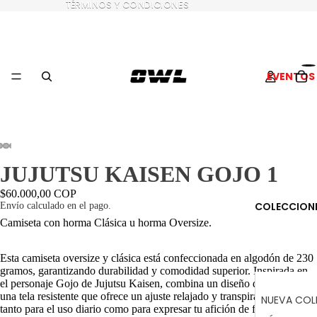
TÉRMINOS Y CONDICIONES
TÉRMINOS Y CONDICIONES
EVENTOS
JUJUTSU KAISEN GOJO 1
$60.000,00 COP
COLECCION
Envío calculado en el pago.
Camiseta con horma Clásica u horma Oversize.
Esta camiseta oversize y clásica está confeccionada en algodón de 230
gramos, garantizando durabilidad y comodidad superior. Inspirada en
el personaje Gojo de Jujutsu Kaisen, combina un diseño distintivo con
una tela resistente que ofrece un ajuste relajado y transpirable, ideal
NUEVA COL
tanto para el uso diario como para expresar tu afición de forma